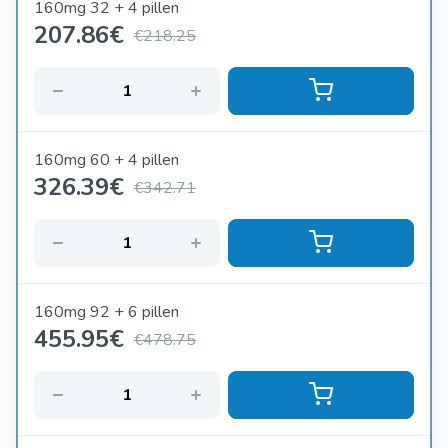
160mg 32 + 4 pillen
207.86
€
€218.25
160mg 60 + 4 pillen
326.39
€
€342.71
160mg 92 + 6 pillen
455.95
€
€478.75