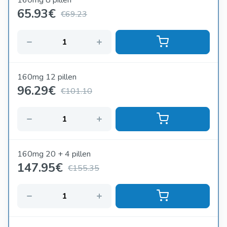
160mg 8 pillen
65.93
€
€69.23
160mg 12 pillen
96.29
€
€101.10
160mg 20 + 4 pillen
147.95
€
€155.35