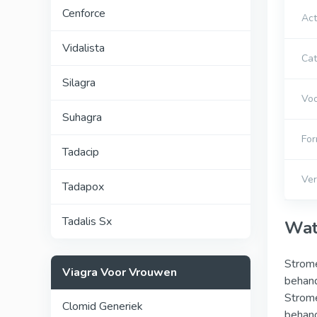
Cenforce
Act
Vidalista
Cat
Silagra
Voo
Suhagra
For
Tadacip
Ver
Tadapox
Tadalis Sx
Wat
Strome
Viagra Voor Vrouwen
behand
Strome
Clomid Generiek
behand