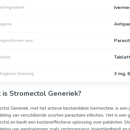
Iverme
ief Ingrediënt
Antipar
egorie
Parasit
rgeschreven voor
Tablet
mulier
3 mg, 
krijgbare Dosering
 is Stromectol Generiek?
ctol Generiek, met het actieve bestanddeel Ivermectine, is een
eling van verschillende soorten parasitaire infecties. Het is ee
ctol en biedt een kosteneffectieve oplossing voor patiënten. St
eling van aandoeningen zoals onchocerciasis (rivierblindheid) en in