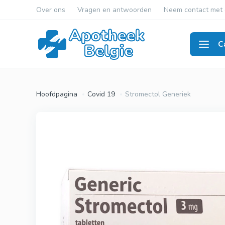
Over ons
Vragen en antwoorden
Neem contact met 
C
Erecti
Hoofdpagina
Covid 19
Stromectol Generiek
Viagra Ge
Cialis Gen
Levitra G
Viagra Ori
Cialis Orig
Levitra Or