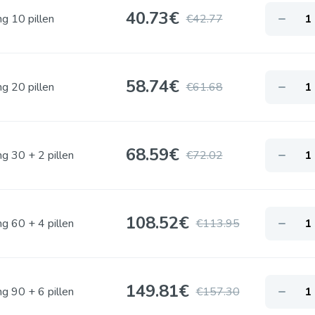
40.73
€
g 10 pillen
€42.77
58.74
€
g 20 pillen
€61.68
68.59
€
g 30 + 2 pillen
€72.02
108.52
€
g 60 + 4 pillen
€113.95
149.81
€
g 90 + 6 pillen
€157.30