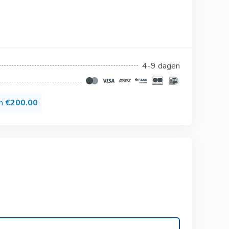
Silagra
Suhagra
Tadacip
4-9 dagen
Tadapox
Tadalis Sx
en
€200.00