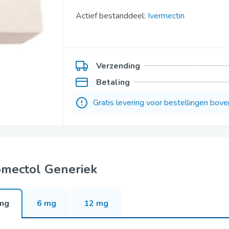
Kamagra Gold
Actief bestanddeel:
Ivermectin
Kamagra Polo
ofessional
Kamagra Fizzy Tabs
Verzending
fessional
Kamagra Oral Jelly
Betaling
ofessional
Viagra Oral Jelly
Gratis levering voor bestellingen bov
per Active
Apcalis Sx Jelly
uper Active
Priligy Generiek
omectol Generiek
mg
6 mg
12 mg