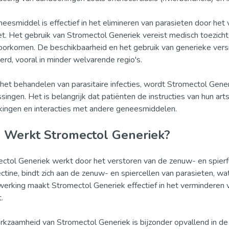
neesmiddel is effectief in het elimineren van parasieten door h
et. Het gebruik van Stromectol Generiek vereist medisch toezicht,
oorkomen. De beschikbaarheid en het gebruik van generieke ver
erd, vooral in minder welvarende regio's.
het behandelen van parasitaire infecties, wordt Stromectol Gene
singen. Het is belangrijk dat patiënten de instructies van hun art
kingen en interacties met andere geneesmiddelen.
 Werkt Stromectol Generiek?
ctol Generiek werkt door het verstoren van de zenuw- en spierfun
ctine, bindt zich aan de zenuw- en spiercellen van parasieten, wat
erking maakt Stromectol Generiek effectief in het verminderen va
.
kzaamheid van Stromectol Generiek is bijzonder opvallend in de b