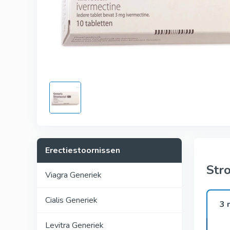
Kamagra
Avana
Viagra Pr
Cialis Pro
Levitra Pr
Viagra Su
Fildena S
Erectiestoornissen
Str
Viagra Generiek
Cialis Generiek
3 
Levitra Generiek