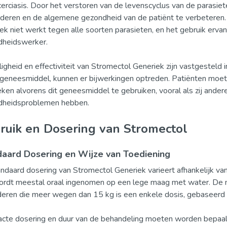
erciasis. Door het verstoren van de levenscyclus van de parasi
deren en de algemene gezondheid van de patiënt te verbeteren. 
ek niet werkt tegen alle soorten parasieten, en het gebruik erv
dheidswerker.
ligheid en effectiviteit van Stromectol Generiek zijn vastgesteld i
k geneesmiddel, kunnen er bijwerkingen optreden. Patiënten moe
ken alvorens dit geneesmiddel te gebruiken, vooral als zij ander
dheidsproblemen hebben.
ruik en Dosering van Stromectol
aard Dosering en Wijze van Toediening
ndaard dosering van Stromectol Generiek varieert afhankelijk van 
ordt meestal oraal ingenomen op een lege maag met water. De
deren die meer wegen dan 15 kg is een enkele dosis, gebaseerd 
cte dosering en duur van de behandeling moeten worden bepaald