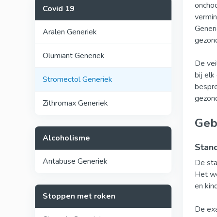
onchoc
Covid 19
vermin
Generi
Aralen Generiek
gezon
Olumiant Generiek
De vei
bij el
Stromectol Generiek
bespre
gezon
Zithromax Generiek
Geb
Alcoholisme
Stand
Antabuse Generiek
De sta
Het w
en kin
Stoppen met roken
De exa