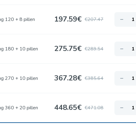
197.59
€
g 120 + 8 pillen
€207.47
275.75
€
g 180 + 10 pillen
€289.54
367.28
€
g 270 + 10 pillen
€385.64
448.65
€
g 360 + 20 pillen
€471.08