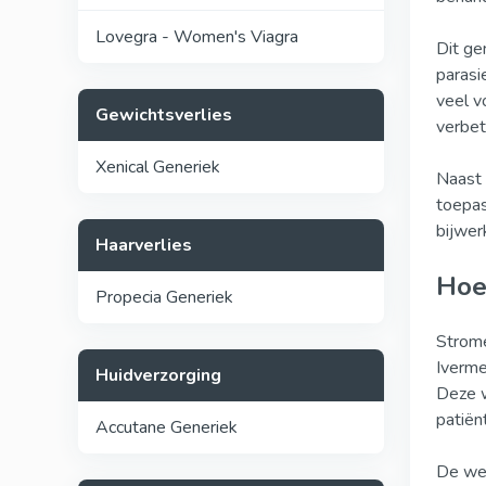
Lovegra - Women's Viagra
Dit ge
parasi
veel v
Gewichtsverlies
verbet
Xenical Generiek
Naast 
toepas
bijwer
Haarverlies
Hoe
Propecia Generiek
Strome
Iverme
Huidverzorging
Deze w
patiënt
Accutane Generiek
De wer