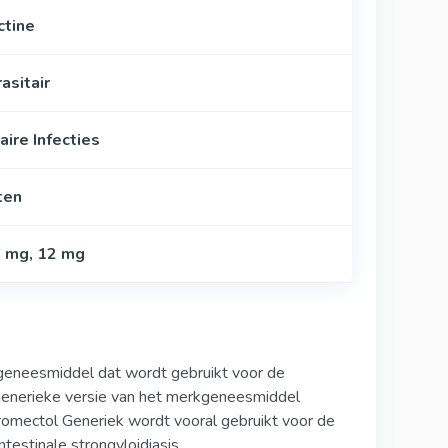
ctine
asitair
aire Infecties
ten
6 mg, 12 mg
 geneesmiddel dat wordt gebruikt voor de
n generieke versie van het merkgeneesmiddel
romectol Generiek wordt vooral gebruikt voor de
testinale strongyloidiasis.